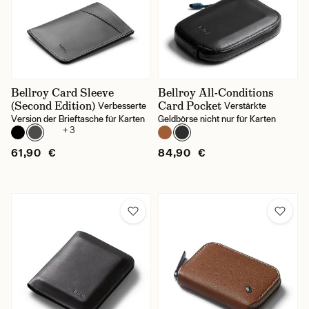
Secrid
Arten von Geldbeuteln
Bellroy Premium
Bellroy Card Sleeve
Bellroy All-Conditions
(Second Edition)
Card Pocket
Verbesserte
Verstärkte
Card Sleeve
Version der Brieftasche für Karten
Geldbörse nicht nur für Karten
+ 3
Cardslide
61,90 €
84,90 €
Folio Wallet
Hide & Seek
Miniwallet
Slim Sleeve
Slimwallet
Twinwallet