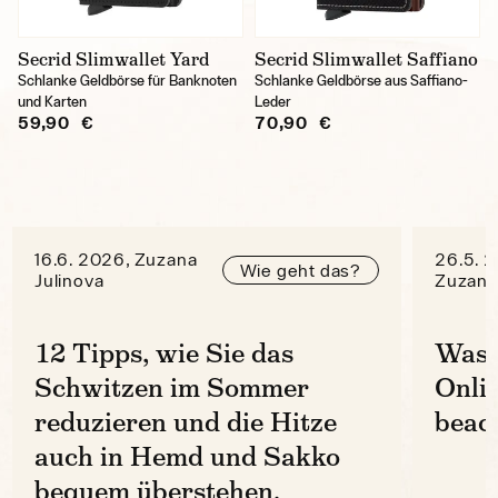
Secrid Slimwallet Yard
Secrid Slimwallet Saffiano
Schlanke Geldbörse für Banknoten
Schlanke Geldbörse aus Saffiano-
und Karten
Leder
59,90 €
70,90 €
16.6. 2026, Zuzana
26.5. 
Wie geht das?
Julinova
Zuzana
12 Tipps, wie Sie das
Was 
Schwitzen im Sommer
Onli
reduzieren und die Hitze
beac
auch in Hemd und Sakko
bequem überstehen.