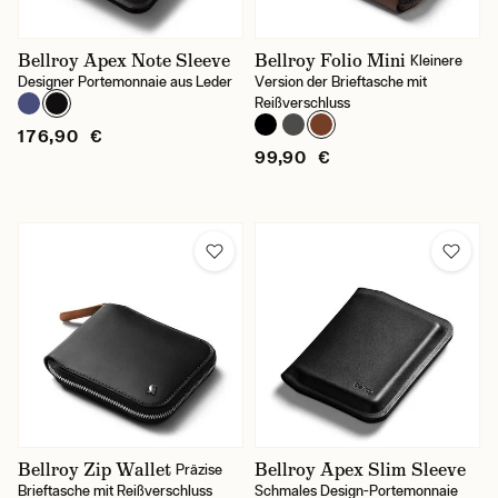
Bellroy Apex Note Sleeve
Bellroy Folio Mini
Kleinere
Geldbeutel Merkmale
Designer Portemonnaie aus Leder
Version der Brieftasche mit
Reißverschluss
für gefaltete Geldscheine
176,90 €
für Karten
99,90 €
für nicht gefaltete Geldscheine
für Reisedokumente
mit Kleingeldfach
mit Reißverschluss
mit RFID Schutz
na malý techničák
Bellroy Zip Wallet
Bellroy Apex Slim Sleeve
Präzise
Verwendbarkeit
Brieftasche mit Reißverschluss
Schmales Design-Portemonnaie