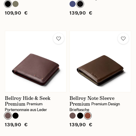
Auf Reisen
109,90 €
139,90 €
Für Handy
Für jeden Tag
Farbe
Braun
Gemustert
Grün
Bellroy Hide & Seek
Bellroy Note Sleeve
Schwarz
Premium
Premium
Premium
Premium Design
Portemonnaie aus Leder
Brieftasche
Preis
139,90 €
139,90 €