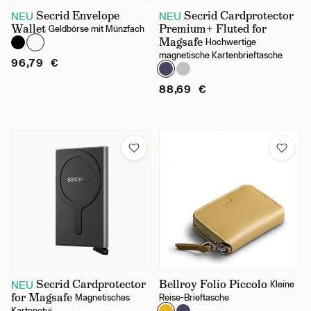
Secrid Envelope
Secrid Cardprotector
NEU
NEU
Wallet
Premium+ Fluted for
Geldbörse mit Münzfach
Magsafe
Hochwertige
magnetische Kartenbrieftasche
96,79 €
88,69 €
Secrid Cardprotector
Bellroy Folio Piccolo
NEU
Kleine
for Magsafe
Magnetisches
Reise-Brieftasche
Kartenetui