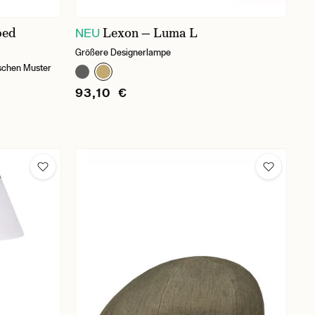
ped
Lexon — Luma L
NEU
Größere Designerlampe
schen Muster
93,10 €