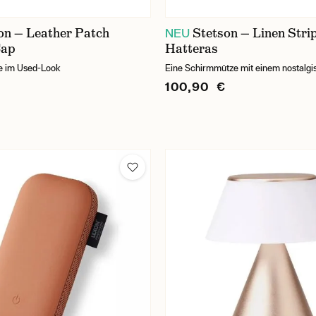
on — Leather Patch
Stetson — Linen Stri
NEU
Cap
Hatteras
e im Used-Look
Eine Schirmmütze mit einem nostalgi
100,90 €