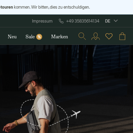
etouren
kommen. Wir bitten, dies zu entschuldigen.
DE
Impressum
+49 35835614134
Neu
Sale
Marken
%