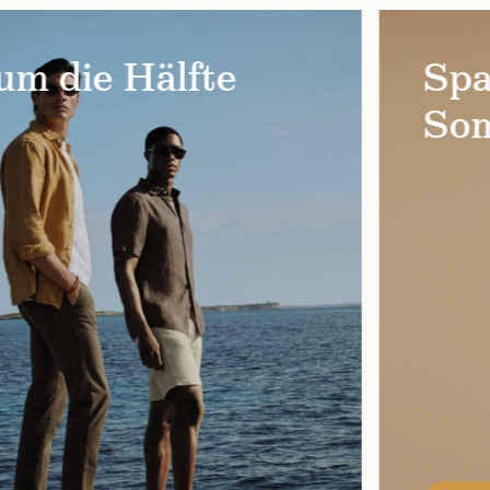
m die Hälfte
Spa
Som