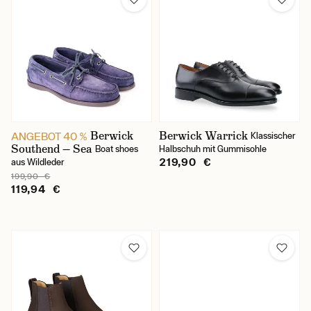
37
38
38,5
39
39,5
Berwick
Berwick Warrick
ANGEBOT 40 %
Klassischer
Southend — Sea
40
Boat shoes
Halbschuh mit Gummisohle
219,90 €
aus Wildleder
40,5
199,90 €
119,94 €
41
41,5
42
42,5
43