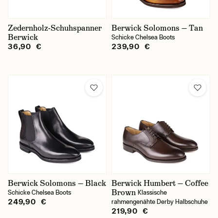
Charles Tyrwhitt
Gentleman Store
Zedernholz-Schuhspanner
Berwick Solomons — Tan
Berwick
Schicke Chelsea Boots
Kent
36,90 €
239,90 €
Manesy
Saphir
Tarrago
Farbe
Beige
Blau
Berwick Solomons — Black
Berwick Humbert — Coffee
Braun
Brown
Schicke Chelsea Boots
Klassische
249,90 €
rahmengenähte Derby Halbschuhe
Grau
219,90 €