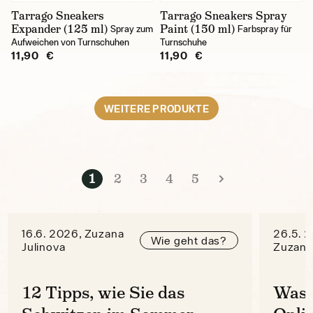
Tarrago Sneakers
Tarrago Sneakers Spray
Expander (125 ml)
Paint (150 ml)
Spray zum
Farbspray für
Aufweichen von Turnschuhen
Turnschuhe
11,90 €
11,90 €
WEITERE PRODUKTE
1
2
3
4
5
16.6. 2026, Zuzana
26.5. 
Wie geht das?
Julinova
Zuzana
12 Tipps, wie Sie das
Was 