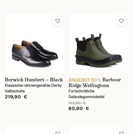
Grün
Lila
Schwarz
Weinrot
Weiß
Preis
Berwick Humbert — Black
Barbour
ANGEBOT 50 %
Ridge Wellingtons
Klassische rahmengenähte Derby
Halbschuhe
Fortschrittliche
219,90 €
Geländegummistiefel
122,90 €
60,90 €
Schuhgröße (Filter)
36