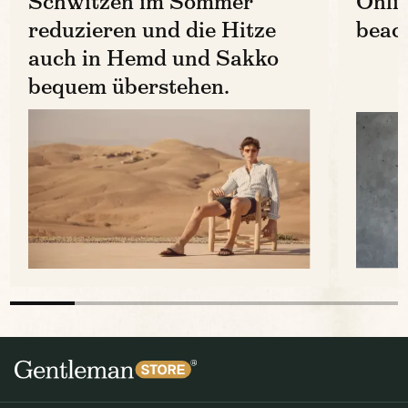
Schwitzen im Sommer
Onli
reduzieren und die Hitze
beac
auch in Hemd und Sakko
bequem überstehen.