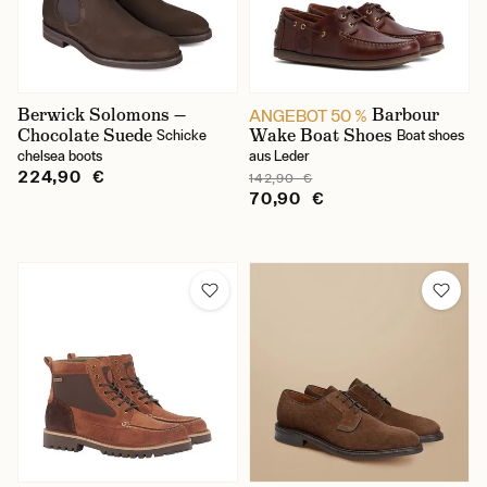
43,5
44
Berwick Solomons —
Barbour
ANGEBOT 50 %
44,5
Chocolate Suede
Wake Boat Shoes
Schicke
Boat shoes
chelsea boots
aus Leder
44/45
224,90 €
142,90 €
70,90 €
45
45,5
46
46,5
46/47
47
47,5