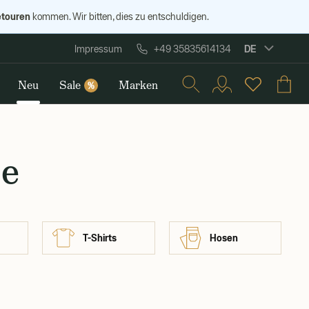
etouren
kommen. Wir bitten, dies zu entschuldigen.
DE
Impressum
+49 35835614134
Neu
Sale
Marken
%
te
T-Shirts
Hosen