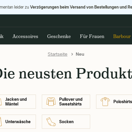
Verzögerungen beim Versand von Bestellungen und R
omentan leider zu
ik
Accessoires
Geschenke
Für Frauen
Barbour
Startseite
Neu
ie neusten Produk
Jacken und
Pullover und
Poloshirts
Mäntel
Sweatshirts
Unterwäsche
Socken