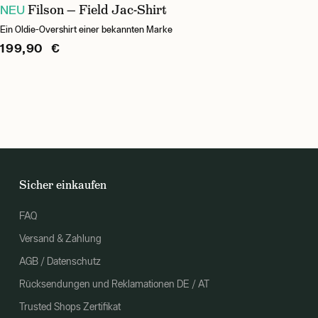
Filson — Field Jac-Shirt
NEU
Ein Oldie-Overshirt einer bekannten Marke
199,90 €
Sicher einkaufen
FAQ
Versand & Zahlung
AGB / Datenschutz
Rücksendungen und Reklamationen DE / AT
Trusted Shops Zertifikat