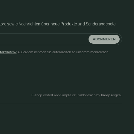
Store sowie Nachrichten über neue Produkte und Sonderangebote
ABONNIEREN
ntaktdaten?
Außerdem nehmen Sie automatisch an unserem monatlichen
biceps
E-shop erstellt von Simplia.cz
|
Webdesign by
digital.