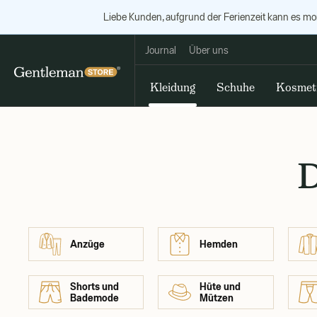
Liebe Kunden, aufgrund der Ferienzeit kann es m
Journal
Über uns
Kleidung
Schuhe
Kosmet
D
Anzüge
Hemden
Shorts und
Hüte und
Bademode
Mützen