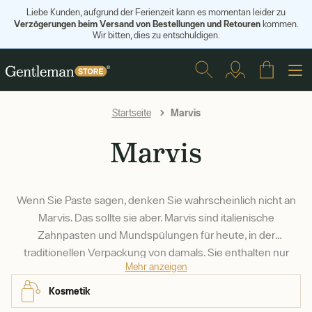
Liebe Kunden, aufgrund der Ferienzeit kann es momentan leider zu
Verzögerungen beim Versand von Bestellungen und Retouren
kommen.
Wir bitten, dies zu entschuldigen.
Marvis
Startseite
Marvis
Wenn Sie Paste sagen, denken Sie wahrscheinlich nicht an
Marvis. Das sollte sie aber. Marvis sind italienische
Zahnpasten und Mundspülungen für heute, in der
traditionellen Verpackung von damals. Sie enthalten nur
Mehr anzeigen
geringe Mengen an Fluorid und haben einen tollen, oft mehr
als nur ein wenig neuartigen Geschmack. Achten Sie also
Kosmetik
darauf, sie nicht ganz aufzuessen.