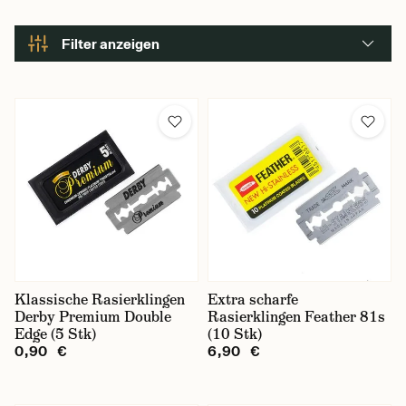
Filter anzeigen
Marke
Astra
Derby
Feather
Gilette
Klassische Rasierklingen
Extra scharfe
Derby Premium Double
Rasierklingen Feather 81s
Schärfegrad
Edge (5 Stk)
(10 Stk)
0,90 €
6,90 €
hoch
mittel