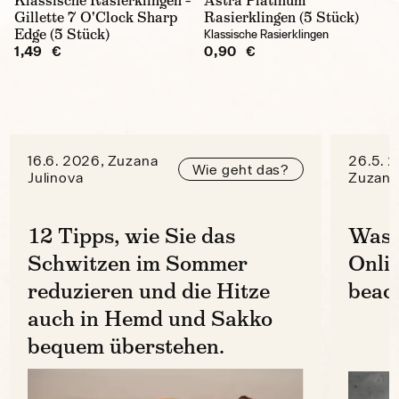
Klassische Rasierklingen –
Astra Platinum
Gillette 7 O'Clock Sharp
Rasierklingen (5 Stück)
Edge (5 Stück)
Klassische Rasierklingen
1,49 €
0,90 €
16.6. 2026, Zuzana
26.5. 
Wie geht das?
Julinova
Zuzana
12 Tipps, wie Sie das
Was 
Schwitzen im Sommer
Onli
reduzieren und die Hitze
beac
auch in Hemd und Sakko
bequem überstehen.