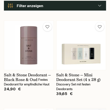
Filter anzeigen
Marke
Anthony
Baxter of California
Below The Belt Grooming
D.R. Harris
EDO
Salt & Stone Deodorant —
Salt & Stone — Mini
Black Rose & Oud
Deodorant Set (4 x 28 g)
Festes
Floris of London
Deodorant für empfindliche Haut
Discovery Set mit festen
24,90 €
Deodorants
Geo. F. Trumper
39,65 €
Recipe for Men