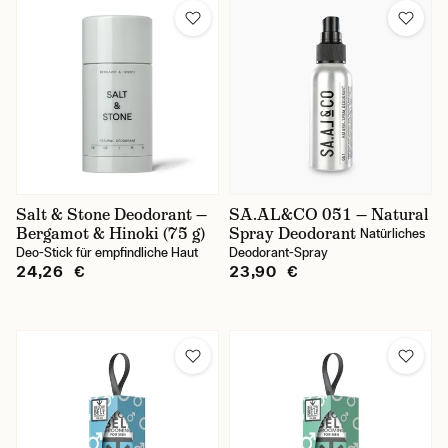
SA.AL&CO
Salt & Stone
Taylor of Old Bond Street
Triumph & Disaster
Truefitt & Hill
Salt & Stone Deodorant —
SA.AL&CO 051 — Natural
Arten von Deodorants
Bergamot & Hinoki (75 g)
Spray Deodorant
Natürliches
Deo-Stick für empfindliche Haut
Deodorant-Spray
fest
24,26 €
23,90 €
flüssig
Preis