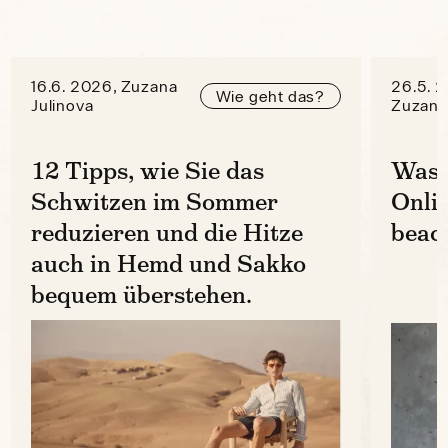
16.6. 2026, Zuzana
26.5. 
Wie geht das?
Julinova
Zuzana
12 Tipps, wie Sie das
Was 
Schwitzen im Sommer
Onli
reduzieren und die Hitze
beac
auch in Hemd und Sakko
bequem überstehen.