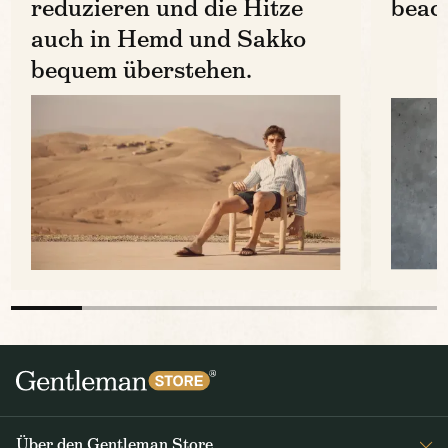
reduzieren und die Hitze
beac
auch in Hemd und Sakko
bequem überstehen.
Preis
Über den Gentleman Store