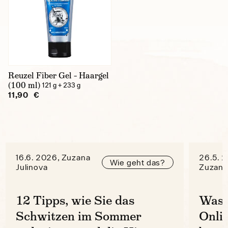
Fixierung
starker Halt
Reuzel Fiber Gel – Haargel
(100 ml)
121 g + 233 g
Glanz
11,90 €
mittlerer Glanz
Produkttyp
16.6. 2026, Zuzana
26.5. 
Wie geht das?
Julinova
Zuzana
Haargel
12 Tipps, wie Sie das
Was 
Basis
Schwitzen im Sommer
Onli
wasserbasiert