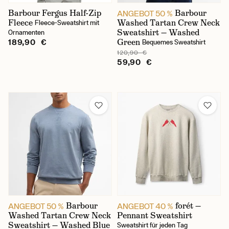
XXXL
Barbour Fergus Half-Zip
Barbour
ANGEBOT 50 %
Fleece
Washed Tartan Crew Neck
Fleece-Sweatshirt mit
Sweatshirt — Washed
Ornamenten
Material der Kleidung
Green
189,90 €
Bequemes Sweatshirt
120,90 €
100% Baumwolle
59,90 €
Baumwollmischung
Polyester
Geschlecht
Male
Barbour
forét —
ANGEBOT 50 %
ANGEBOT 40 %
Washed Tartan Crew Neck
Pennant Sweatshirt
Sweatshirt — Washed Blue
Sweatshirt für jeden Tag