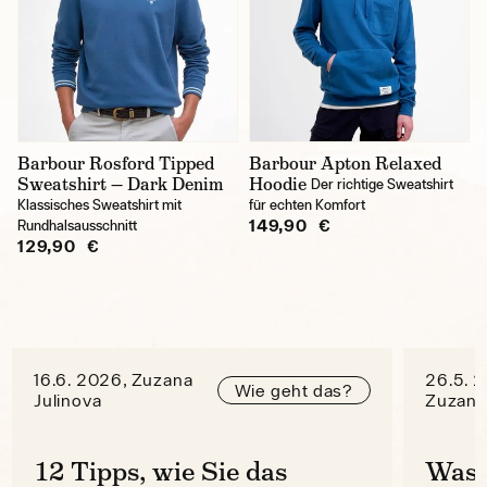
Barbour Rosford Tipped
Barbour Apton Relaxed
Sweatshirt — Dark Denim
Hoodie
Der richtige Sweatshirt
Klassisches Sweatshirt mit
für echten Komfort
149,90 €
Rundhalsausschnitt
129,90 €
16.6. 2026, Zuzana
26.5. 
Wie geht das?
Julinova
Zuzana
12 Tipps, wie Sie das
Was 