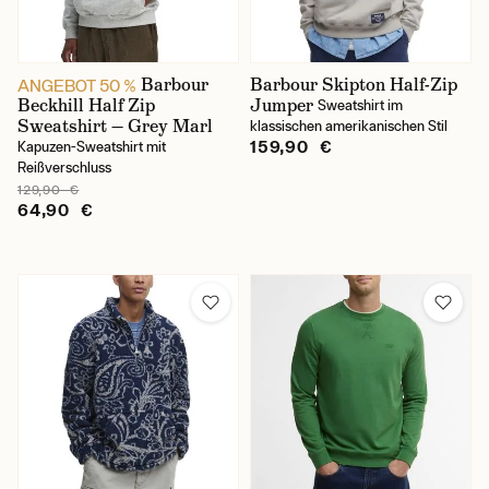
Preis
Barbour
Barbour Skipton Half-Zip
ANGEBOT 50 %
Beckhill Half Zip
Jumper
Sweatshirt im
Sweatshirt — Grey Marl
klassischen amerikanischen Stil
159,90 €
Kapuzen-Sweatshirt mit
Reißverschluss
129,90 €
64,90 €
Universelle Kleidungsgrößen
S
M
L
XL
XXL