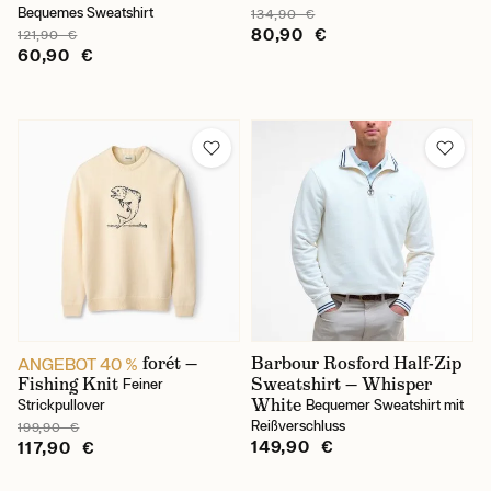
Bequemes Sweatshirt
134,90 €
80,90 €
121,90 €
60,90 €
forét —
Barbour Rosford Half-Zip
ANGEBOT 40 %
Fishing Knit
Sweatshirt — Whisper
Feiner
White
Strickpullover
Bequemer Sweatshirt mit
Reißverschluss
199,90 €
149,90 €
117,90 €