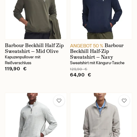
forét
Ausschnittform
Rundhalsausschnitt
Barbour Beckhill Half Zip
Barbour
ANGEBOT 50 %
Sweatshirt — Mid Olive
Beckhill Half-Zip
Sweatshirt — Navy
Kapuzenpullover mit
Reißverschluss
Sweatshirt mit Känguru-Tasche
Farbe
119,90 €
129,90 €
64,90 €
Beige
Blau
Gemustert
Grau
Grün
Weiß