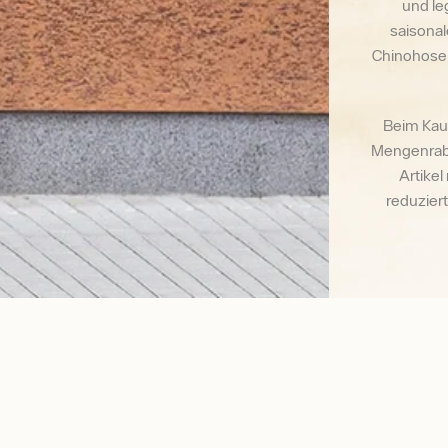
und le
saisonal
Chinohose 
Beim Kauf
Mengenraba
Artikel
reduzier