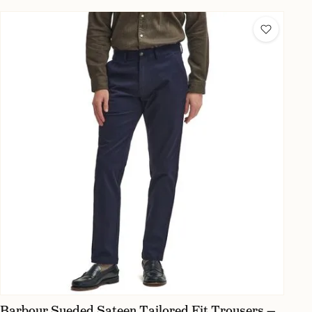
Barbour Sueded Sateen Tailored Fit Trousers —