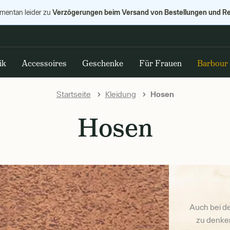
Verzögerungen beim Versand von Bestellungen und R
omentan leider zu
ik
Accessoires
Geschenke
Für Frauen
Barbour
Startseite
Kleidung
Hosen
Hosen
Auch bei de
zu denken