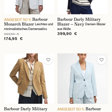
Weiß
Barbour
Barbour Darly Military
ANGEBOT 50 %
Monarch Blazer
Blazer — Navy
Leichtes und
Damen-Blazer
Preis
minimalistisches Damensakko
aus Wolle
399,90 €
349,90 €
174,95 €
Art des Produkts
Kleider
Universelle Kleidungsgrößen
S
Barbour Darly Military
Barbour
ANGEBOT 50 %