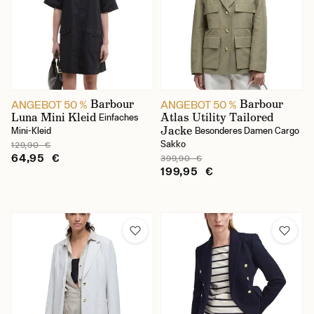
Farbe
Beige
Blau
Barbour
Barbour
ANGEBOT 50 %
ANGEBOT 50 %
Luna Mini Kleid
Atlas Utility Tailored
Einfaches
Braun
Jacke
Mini-Kleid
Besonderes Damen Cargo
Sakko
129,90 €
Gelb
64,95 €
399,90 €
199,95 €
Gemustert
Gestreift
Grau
Grün
Kariert
Schwarz