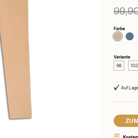
99,9
Farbe
Variante
98
102
Auf Lager
ZUM
Kosten