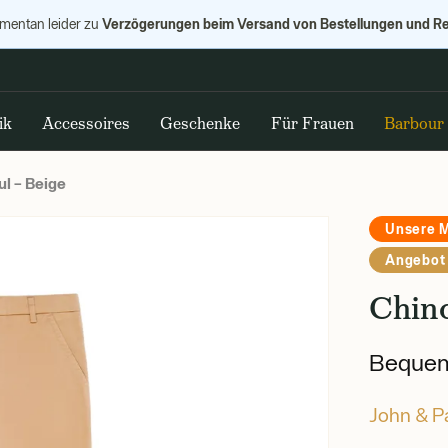
Verzögerungen beim Versand von Bestellungen und R
omentan leider zu
ik
Accessoires
Geschenke
Für Frauen
Barbour
l – Beige
Unsere 
Angebot
Chin
Bequem
John & P