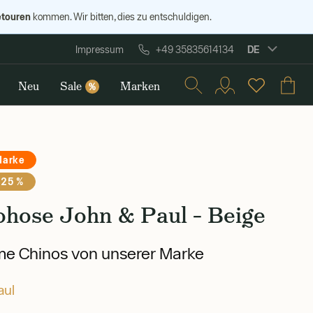
etouren
kommen. Wir bitten, dies zu entschuldigen.
DE
Impressum
+49 35835614134
Neu
Sale
Marken
%
Marke
 25 %
ohose John & Paul – Beige
e Chinos von unserer Marke
aul