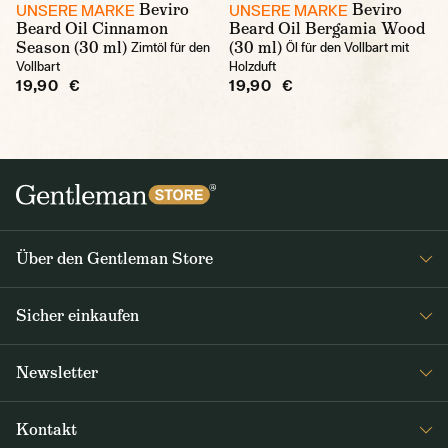
Beviro
Beviro
UNSERE MARKE
UNSERE MARKE
Beard Oil Cinnamon
Beard Oil Bergamia Wood
Season (30 ml)
(30 ml)
Zimtöl für den
Öl für den Vollbart mit
Vollbart
Holzduft
19,90 €
19,90 €
Über den Gentleman Store
Impressum
Sicher einkaufen
Über uns
FAQ
Journal
Newsletter
Versand & Zahlung
Erhalten Sie wöchentlich interessante Neuigkeiten aus dem
AGB / Datenschutz
Kontakt
Gentleman Store sowie Nachrichten über neue Produkte und