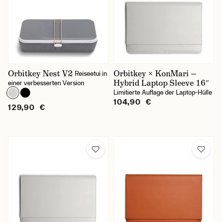
Orbitkey
Secrid
Farbe
Orbitkey Nest V2
Orbitkey × KonMari —
Reiseetui in
Hybrid Laptop Sleeve 16″
einer verbesserten Version
Weiß
Limitierte Auflage der Laptop-Hülle
104,90 €
129,90 €
Preis