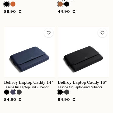
89,90 €
44,90 €
Bellroy Laptop Caddy 14″
Bellroy Laptop Caddy 16″
Tasche für Laptop und Zubehör
Tasche für Laptop und Zubehör
84,90 €
84,90 €