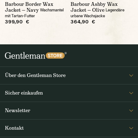
Barbour Border Wax
Barbour Ashby Wax
Jacket — Navy
Jacket — Olive
Wachsmantel
Legendäre
mit Tartan-Futter
urbane Wachsjacke
399,90 €
364,90 €
Über den Gentleman Store
Impressum
Sicher einkaufen
Über uns
FAQ
Journal
Newsletter
Versand & Zahlung
Erhalten Sie wöchentlich interessante Neuigkeiten aus dem
AGB / Datenschutz
Kontakt
Gentleman Store sowie Nachrichten über neue Produkte und
Rücksendungen und Reklamationen DE / AT
Sonderangebote