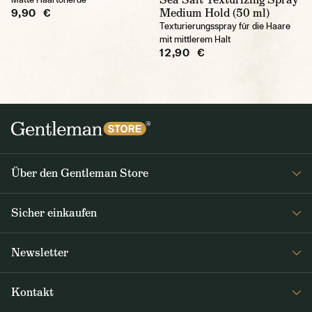
Medium Hold (50 ml)
9,90 €
Texturierungsspray für die Haare
mit mittlerem Halt
12,90 €
Über den Gentleman Store
Impressum
Sicher einkaufen
Über uns
FAQ
Journal
Newsletter
Versand & Zahlung
Erhalten Sie wöchentlich interessante Neuigkeiten aus dem
AGB / Datenschutz
Kontakt
Gentleman Store sowie Nachrichten über neue Produkte und
Rücksendungen und Reklamationen DE / AT
Sonderangebote