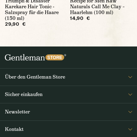
Triumph & Disaster
Recipe for Men Raw
Karekare Hair Tonic -
Naturals Call Me Clay –
Salzspray für die Haare
Haarlehm (100 ml)
(150 ml)
14,90 €
29,90 €
Über den Gentleman Store
Impressum
Sicher einkaufen
Über uns
FAQ
Journal
Newsletter
Versand & Zahlung
Erhalten Sie wöchentlich interessante Neuigkeiten aus dem
AGB / Datenschutz
Kontakt
Gentleman Store sowie Nachrichten über neue Produkte und
Rücksendungen und Reklamationen DE / AT