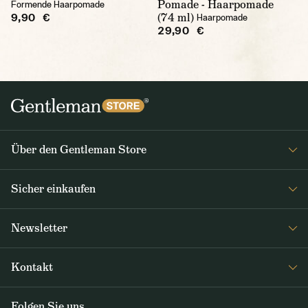
Pomade - Haarpomade
Formende Haarpomade
(74 ml)
9,90 €
Haarpomade
29,90 €
Über den Gentleman Store
Impressum
Sicher einkaufen
Über uns
FAQ
Journal
Newsletter
Versand & Zahlung
Erhalten Sie wöchentlich interessante Neuigkeiten aus dem
AGB / Datenschutz
Kontakt
Gentleman Store sowie Nachrichten über neue Produkte und
Rücksendungen und Reklamationen DE / AT
Sonderangebote
+49 35835614134
Trusted Shops Zertifikat
Folgen Sie uns