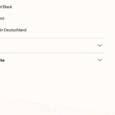
l Black
ml
 in Deutschland
rke