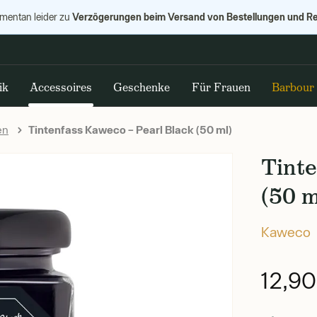
Verzögerungen beim Versand von Bestellungen und R
omentan leider zu
ik
Accessoires
Geschenke
Für Frauen
Barbour
en
Tintenfass Kaweco – Pearl Black (50 ml)
Tinte
(50 m
Kaweco
12,9