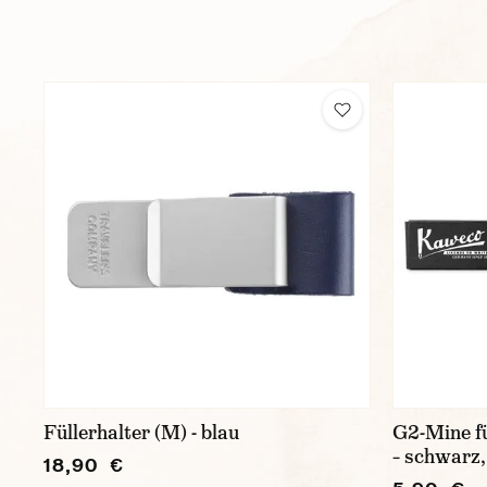
Füllerhalter (M) - blau
G2-Mine f
– schwarz,
18,90 €