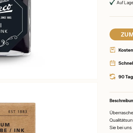
Auf Lager
ZUM
Kosten
Schnel
90 Tag
Beschreibun
Überraschen
Qualitätsu
Sie bei uns