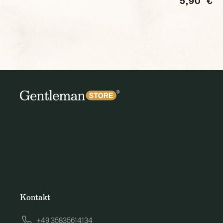
5,90 €
Kontakt
+49 35835614134