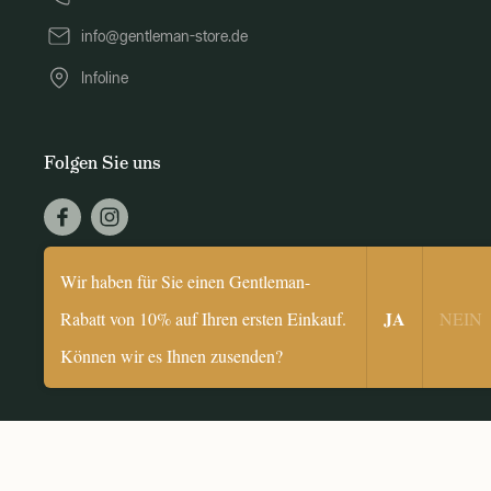
info@gentleman-store.de
Infoline
Folgen Sie uns
© 2026 Gentleman Store
Wir haben für Sie einen Gentleman-
​JA
Rabatt von 10% auf Ihren ersten Einkauf.
NEIN​
Können wir es Ihnen zusenden?