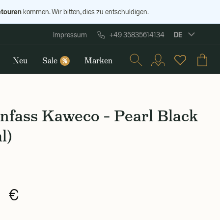
etouren
kommen. Wir bitten, dies zu entschuldigen.
DE
Impressum
+49 35835614134
Neu
Sale
Marken
%
nfass Kaweco – Pearl Black
l)
0 €