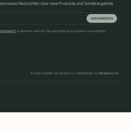
Store sowie Nachrichten über neue Produkte und Sonderangebote
ABONNIEREN
ntaktdaten?
Außerdem nehmen Sie automatisch an unserem monatlichen
biceps
E-shop erstellt von Simplia.cz
|
Webdesign by
digital.