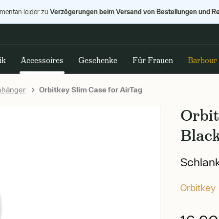
Verzögerungen beim Versand von Bestellungen und R
omentan leider zu
ik
Accessoires
Geschenke
Für Frauen
Barbour
nhänger
Orbitkey Slim Case for AirTag
Orbit
Blac
Schlank
Orbitkey