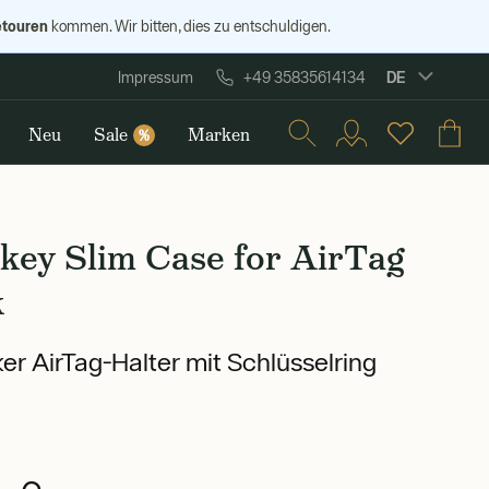
etouren
kommen. Wir bitten, dies zu entschuldigen.
DE
Impressum
+49 35835614134
Neu
Sale
Marken
%
key Slim Case for AirTag
k
er AirTag-Halter mit Schlüsselring