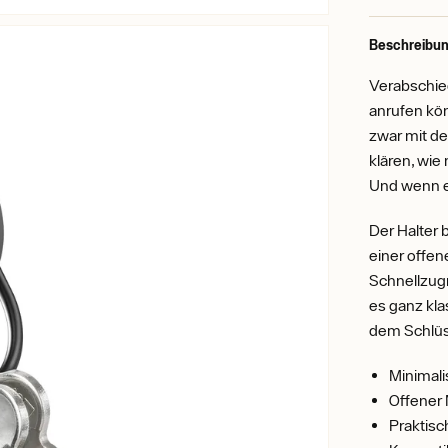
Beschreibun
Verabschied
anrufen kön
zwar mit de
klären, wie
Und wenn es
Der Halter 
einer offen
Schnellzu
es ganz kla
dem Schlü
Minimali
Offener 
Praktis