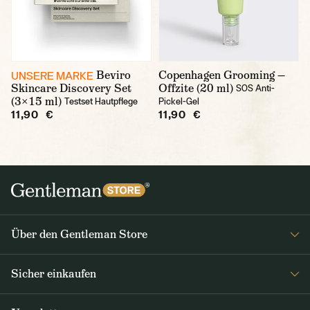
Beviro
Copenhagen Grooming —
UNSERE MARKE
Skincare Discovery Set
Offzite (20 ml)
SOS Anti-
(3×15 ml)
Testset Hautpflege
Pickel-Gel
11,90 €
11,90 €
Über den Gentleman Store
Impressum
Sicher einkaufen
Über uns
FAQ
Journal