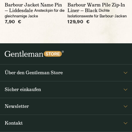
Barbour Jacket Name Pin
Barbour Warm Pile Zip-In
— Liddesdale
Liner — Black
Ansteckpin für die
Dichte
gleichnamige Jacke
Isolationsweste für Barbour-Jacken
7,90 €
129,90 €
Über den Gentleman Store
Impressum
Sicher einkaufen
Über uns
FAQ
Journal
Newsletter
Versand & Zahlung
Erhalten Sie wöchentlich interessante Neuigkeiten aus dem
AGB / Datenschutz
Kontakt
Gentleman Store sowie Nachrichten über neue Produkte und
Rücksendungen und Reklamationen DE / AT
Sonderangebote