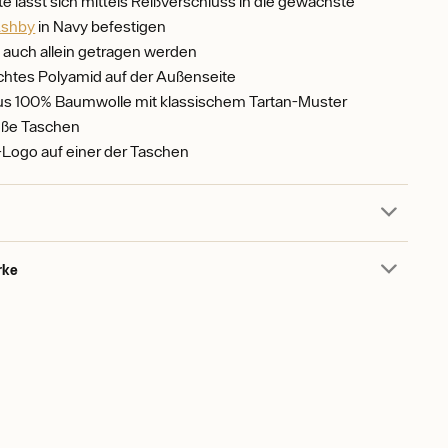
e lässt sich mittels Reißverschluss in die gewachste
shby
in Navy befestigen
 auch allein getragen werden
chtes Polyamid auf der Außenseite
aus 100% Baumwolle mit klassischem Tartan-Muster
oße Taschen
Logo auf einer der Taschen
rke