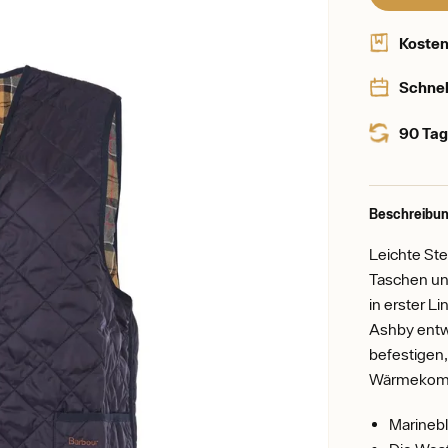
Kosten
Schnel
90 Tag
Beschreibun
Leichte St
Taschen un
in erster L
Ashby entwi
befestigen,
Wärmekomfor
Marineb