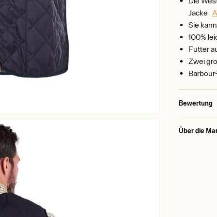
Die West
Jacke
A
Sie kann
100% lei
Futter 
Zwei gr
Barbour-
Bewertung
Über die Ma