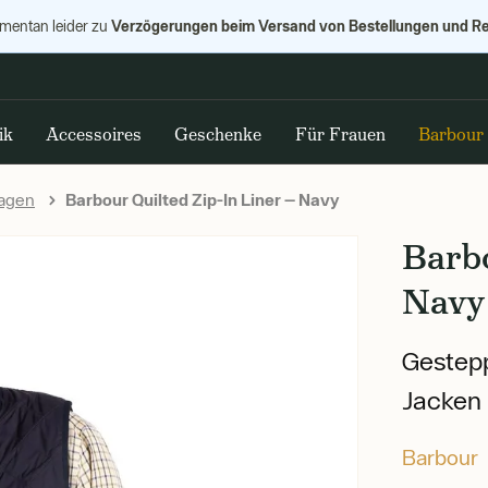
Verzögerungen beim Versand von Bestellungen und R
omentan leider zu
ik
Accessoires
Geschenke
Für Frauen
Barbour
lagen
Barbour Quilted Zip-In Liner — Navy
Barbo
Navy
Gestepp
Jacken
Barbour