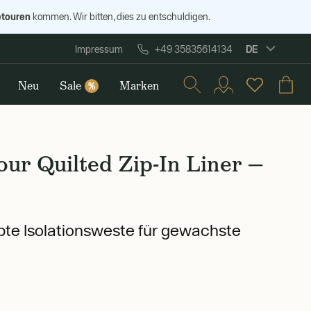
etouren
kommen. Wir bitten, dies zu entschuldigen.
DE
Impressum
+49 35835614134
Neu
Sale
Marken
%
ur Quilted Zip-In Liner —
te Isolationsweste für gewachste