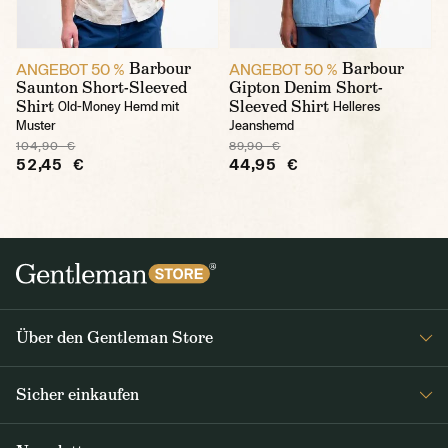
Barbour
Barbour
ANGEBOT 50 %
ANGEBOT 50 %
Saunton Short-Sleeved
Gipton Denim Short-
Shirt
Sleeved Shirt
Old-Money Hemd mit
Helleres
Muster
Jeanshemd
104,90 €
89,90 €
52,45 €
44,95 €
Über den Gentleman Store
Impressum
Sicher einkaufen
Über uns
FAQ
Journal