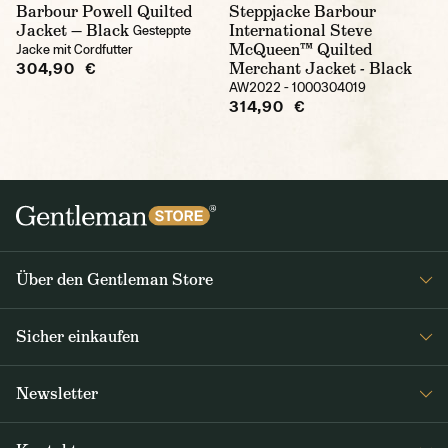
Barbour Powell Quilted
Steppjacke Barbour
Jacket — Black
International Steve
Gesteppte
McQueen™ Quilted
Jacke mit Cordfutter
Merchant Jacket - Black
304,90 €
AW2022 - 1000304019
314,90 €
Über den Gentleman Store
Impressum
Sicher einkaufen
Über uns
FAQ
Journal
Newsletter
Versand & Zahlung
Erhalten Sie wöchentlich interessante Neuigkeiten aus dem
AGB / Datenschutz