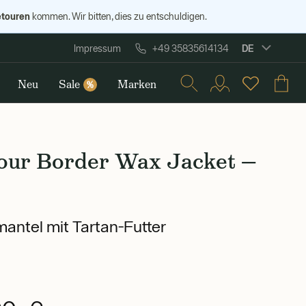
etouren
kommen. Wir bitten, dies zu entschuldigen.
DE
Impressum
+49 35835614134
Neu
Sale
Marken
%
our Border Wax Jacket —
ntel mit Tartan-Futter