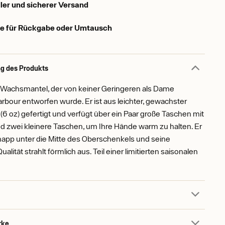
ler und sicherer Versand
e für Rückgabe oder Umtausch
g des Produkts
r Wachsmantel, der von keiner Geringeren als Dame
rbour entworfen wurde. Er ist aus leichter, gewachster
6 oz) gefertigt und verfügt über ein Paar große Taschen mit
d zwei kleinere Taschen, um Ihre Hände warm zu halten. Er
knapp unter die Mitte des Oberschenkels und seine
alität strahlt förmlich aus. Teil einer limitierten saisonalen
rke