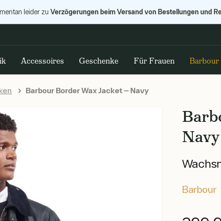
Verzögerungen beim Versand von Bestellungen und R
omentan leider zu
ik
Accessoires
Geschenke
Für Frauen
Barbour
ken
Barbour Border Wax Jacket — Navy
Barb
Navy
Wachsma
Barbour