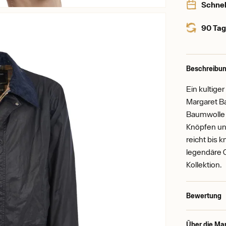
Schnel
90 Tag
Beschreibun
Ein kultige
Margaret Ba
Baumwolle (
Knöpfen un
reicht bis 
legendäre Qu
Kollektion.
Bewertung
Über die Ma