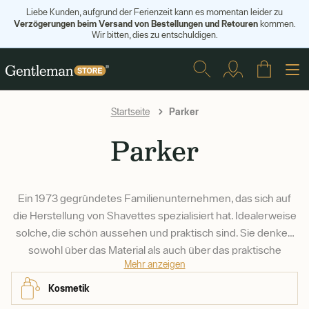
Liebe Kunden, aufgrund der Ferienzeit kann es momentan leider zu
Verzögerungen beim Versand von Bestellungen und Retouren
kommen.
Wir bitten, dies zu entschuldigen.
Parker
Startseite
Parker
Ein 1973 gegründetes Familienunternehmen, das sich auf
die Herstellung von Shavettes spezialisiert hat. Idealerweise
solche, die schön aussehen und praktisch sind. Sie denken
sowohl über das Material als auch über das praktische
Mehr anzeigen
Design nach. Deshalb sind ihre Shavettes aus rostfreiem
Stahl gefertigt und haben eine abgerundete Form - dadurch
Kosmetik
sind sie leichter zu benutzen.