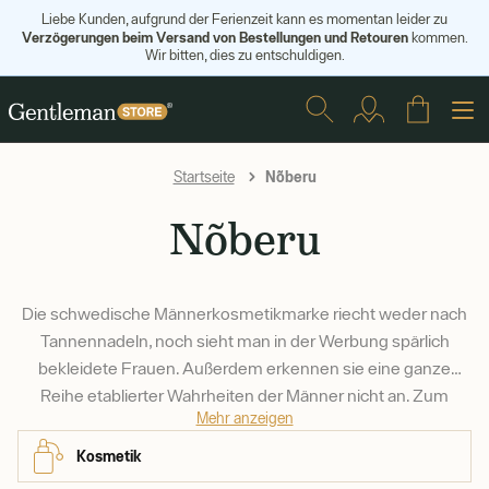
Liebe Kunden, aufgrund der Ferienzeit kann es momentan leider zu
Verzögerungen beim Versand von Bestellungen und Retouren
kommen.
Wir bitten, dies zu entschuldigen.
Nõberu
Startseite
Nõberu
Die schwedische Männerkosmetikmarke riecht weder nach
Tannennadeln, noch sieht man in der Werbung spärlich
bekleidete Frauen. Außerdem erkennen sie eine ganze
Reihe etablierter Wahrheiten der Männer nicht an. Zum
Mehr anzeigen
Beispiel, dass ein richtiger Mann nach hundert Dingen
riechen sollte. Oder dass ein echter Mann keine Kosmetika
Kosmetik
benutzt. Das tut er. Es muss nur seinen Bedürfnissen