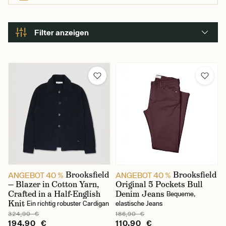
acquisto!
Filter anzeigen
Farbe
Brooksfield
Brooksfield
ANGEBOT 40 %
ANGEBOT 40 %
— Blazer in Cotton Yarn,
Original 5 Pockets Bull
Crafted in a Half-English
Denim Jeans
Bequeme,
Knit
Ein richtig robuster Cardigan
elastische Jeans
324,90 €
186,90 €
194,90 €
110,90 €