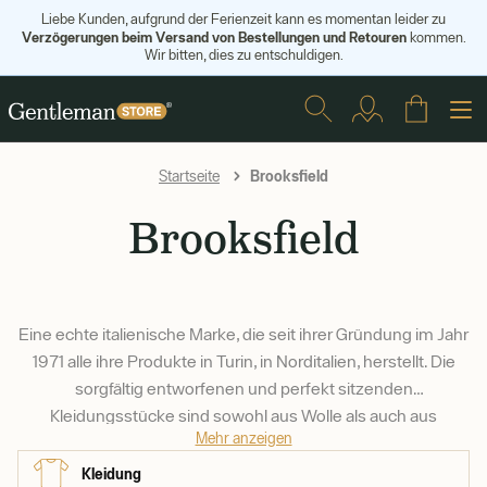
Liebe Kunden, aufgrund der Ferienzeit kann es momentan leider zu
Verzögerungen beim Versand von Bestellungen und Retouren
kommen.
Wir bitten, dies zu entschuldigen.
Brooksfield
Startseite
Brooksfield
Eine echte italienische Marke, die seit ihrer Gründung im Jahr
1971 alle ihre Produkte in Turin, in Norditalien, herstellt. Die
sorgfältig entworfenen und perfekt sitzenden
Kleidungsstücke sind sowohl aus Wolle als auch aus
Mehr anzeigen
Baumwolle in den verschiedensten Formen erhältlich, von
Chinos über Rollkragenpullover bis hin zu Cordjacken. Buon
Kleidung