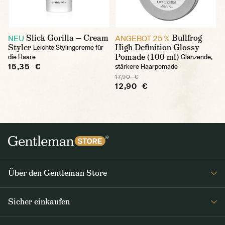
Slick Gorilla — Cream
Bullfrog
NEU
ANGEBOT 25 %
Styler
High Definition Glossy
Leichte Stylingcreme für
Pomade (100 ml)
die Haare
Glänzende,
15,35 €
stärkere Haarpomade
17,90 €
12,90 €
Über den Gentleman Store
Impressum
Sicher einkaufen
Über uns
FAQ