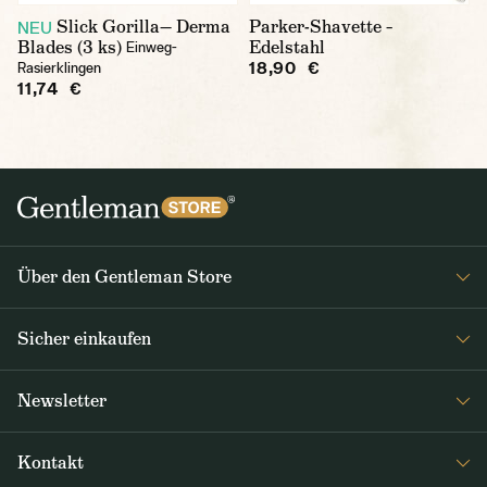
Slick Gorilla— Derma
Parker-Shavette –
NEU
Blades (3 ks)
Edelstahl
Einweg-
18,90 €
Rasierklingen
11,74 €
Über den Gentleman Store
Impressum
Sicher einkaufen
Über uns
FAQ
Journal
Newsletter
Versand & Zahlung
Erhalten Sie wöchentlich interessante Neuigkeiten aus dem
AGB / Datenschutz
Kontakt
Gentleman Store sowie Nachrichten über neue Produkte und
Rücksendungen und Reklamationen DE / AT