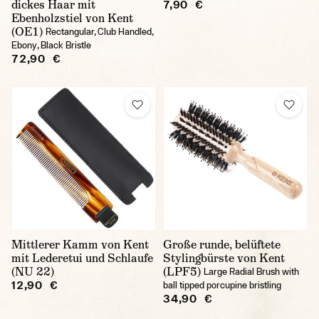
dickes Haar mit
7,90 €
Ebenholzstiel von Kent
(OE1)
Rectangular, Club Handled,
Ebony, Black Bristle
72,90 €
Mittlerer Kamm von Kent
Große runde, belüftete
mit Lederetui und Schlaufe
Stylingbürste von Kent
(NU 22)
(LPF5)
Large Radial Brush with
12,90 €
ball tipped porcupine bristling
34,90 €