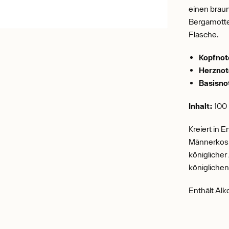
einen braun
Bergamotte 
Flasche.
Kopfnot
Herznot
Basisno
Inhalt:
100
Kreiert in E
Männerkosm
königlicher
königlichen
Enthält Alk