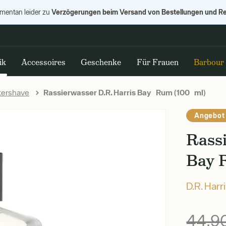
Verzögerungen beim Versand von Bestellungen und R
omentan leider zu
ik
Accessoires
Geschenke
Für Frauen
Barbour
tershave
Rassierwasser D.R. Harris Bay Rum (100 ml)
Angebot
Rass
Bay 
D.R. Harr
44,9