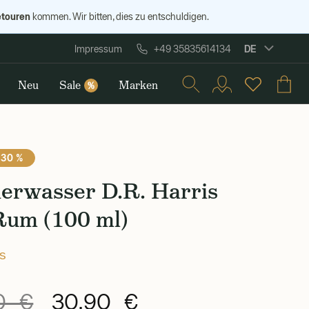
etouren
kommen. Wir bitten, dies zu entschuldigen.
DE
Impressum
+49 35835614134
Neu
Sale
Marken
%
 30 %
ierwasser D.R. Harris
Rum (100 ml)
is
0 €
30,90 €