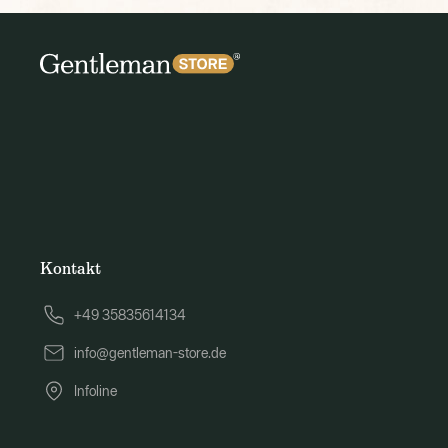
Kontakt
+49 35835614134
info@gentleman-store.de
Infoline