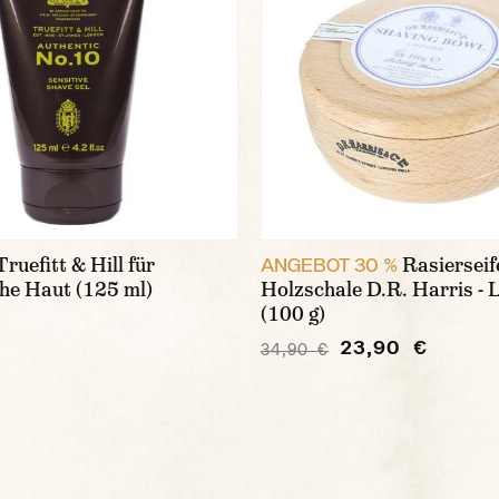
ruefitt & Hill für
Rasierseif
ANGEBOT 30 %
he Haut (125 ml)
Holzschale D.R. Harris -
(100 g)
23,90 €
34,90 €