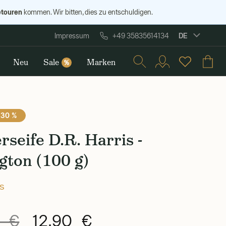
etouren
kommen. Wir bitten, dies zu entschuldigen.
DE
Impressum
+49 35835614134
Neu
Sale
Marken
%
 30 %
rseife D.R. Harris -
gton (100 g)
is
0 €
12,90 €