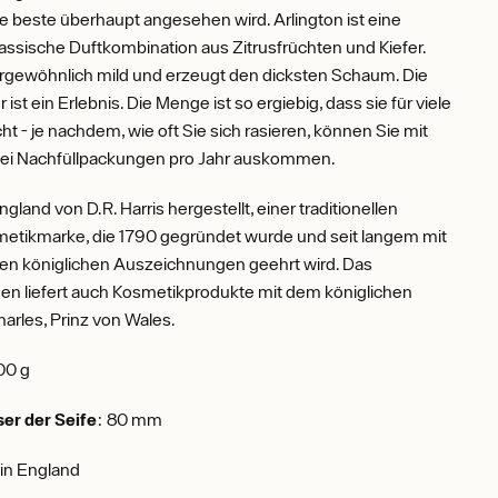
die beste überhaupt angesehen wird. Arlington ist eine
klassische Duftkombination aus Zitrusfrüchten und Kiefer.
ergewöhnlich mild und erzeugt den dicksten Schaum. Die
r ist ein Erlebnis. Die Menge ist so ergiebig, dass sie für viele
ht - je nachdem, wie oft Sie sich rasieren, können Sie mit
wei Nachfüllpackungen pro Jahr auskommen.
ngland von D.R. Harris hergestellt, einer traditionellen
etikmarke, die 1790 gegründet wurde und seit langem mit
en königlichen Auszeichnungen geehrt wird. Das
n liefert auch Kosmetikprodukte mit dem königlichen
harles, Prinz von Wales.
100 g
er der Seife
: 80 mm
 in England