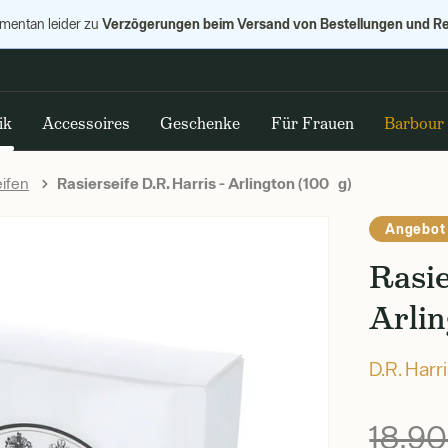
Verzögerungen beim Versand von Bestellungen und R
omentan leider zu
ik
Accessoires
Geschenke
Für Frauen
Barbour
eifen
Rasierseife D.R. Harris - Arlington (100 g)
Angebot
Rasie
Arlin
D.R. Harr
18,9