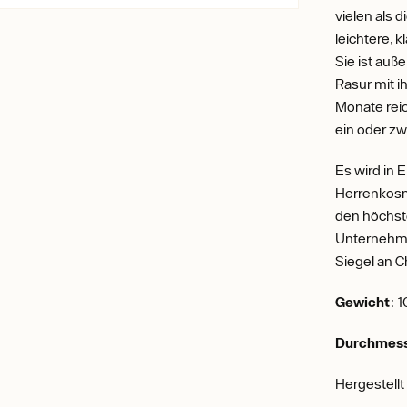
vielen als 
leichtere, 
Sie ist auß
Rasur mit ih
Monate reic
ein oder z
Es wird in E
Herrenkosm
den höchst
Unternehme
Siegel an C
Gewicht
: 
Durchmess
Hergestellt