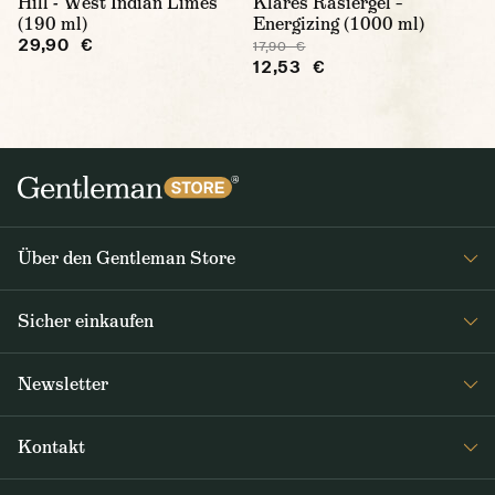
Hill - West Indian Limes
Klares Rasiergel –
(190 ml)
Energizing (1000 ml)
29,90 €
17,90 €
12,53 €
Über den Gentleman Store
Impressum
Sicher einkaufen
Über uns
FAQ
Journal
Newsletter
Versand & Zahlung
Erhalten Sie wöchentlich interessante Neuigkeiten aus dem
AGB / Datenschutz
Kontakt
Gentleman Store sowie Nachrichten über neue Produkte und
Rücksendungen und Reklamationen DE / AT
Sonderangebote
+49 35835614134