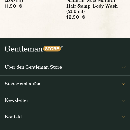
(200 ml)
Naturals Supernatural
Hair &amp; Body Wash
11,90 €
(200 ml)
12,90 €
Über den Gentleman Store
Impressum
Sicher einkaufen
Über uns
FAQ
Journal
Newsletter
Versand & Zahlung
Erhalten Sie wöchentlich interessante Neuigkeiten aus dem
AGB / Datenschutz
Kontakt
Gentleman Store sowie Nachrichten über neue Produkte und
Rücksendungen und Reklamationen DE / AT
Sonderangebote
+49 35835614134