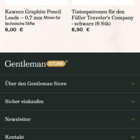
Kaweco Graphite Pencil
Tintenpatronen für den
Leads — 0,7 mm
Füller Traveler's Company
Minen für
- schwarz (6 Stk)
technische Stifte
6,00 €
8,90 €
Über den Gentleman Store
Impressum
Sicher einkaufen
Über uns
FAQ
Journal
Newsletter
Versand & Zahlung
Erhalten Sie wöchentlich interessante Neuigkeiten aus dem
AGB / Datenschutz
Kontakt
Gentleman Store sowie Nachrichten über neue Produkte und