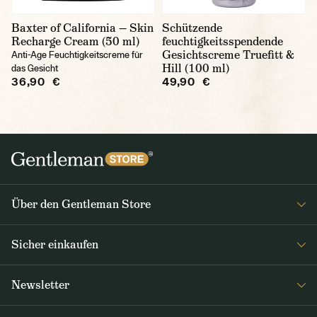
Baxter of California — Skin
Schützende
Recharge Cream (50 ml)
feuchtigkeitsspendende
Gesichtscreme Truefitt &
Anti-Age Feuchtigkeitscreme für
Hill (100 ml)
das Gesicht
36,90 €
49,90 €
Über den Gentleman Store
Impressum
Sicher einkaufen
Über uns
FAQ
Journal
Newsletter
Versand & Zahlung
Erhalten Sie wöchentlich interessante Neuigkeiten aus dem