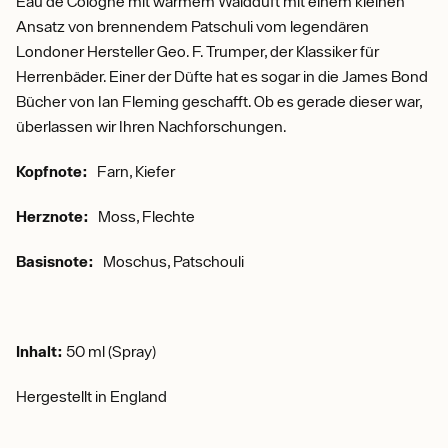
Eau de Cologne mit warmem Waldduft mit einem kleinen
Ansatz von brennendem Patschuli vom legendären
Londoner Hersteller Geo. F. Trumper, der Klassiker für
Herrenbäder. Einer der Düfte hat es sogar in die James Bond
Bücher von Ian Fleming geschafft. Ob es gerade dieser war,
überlassen wir Ihren Nachforschungen.
Kopfnote:
Farn, Kiefer
Herznote:
Moss, Flechte
Basisnote:
Moschus, Patschouli
Inhalt:
50 ml (Spray)
Hergestellt in England