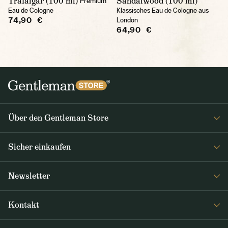
Trafalgar (100 ml)
Sandalwood (100 ml)
Premium
Eau de Cologne
Klassisches Eau de Cologne aus
74,90 €
London
64,90 €
Über den Gentleman Store
Impressum
Sicher einkaufen
Über uns
FAQ
Journal
Newsletter
Versand & Zahlung
Erhalten Sie wöchentlich interessante Neuigkeiten aus dem
AGB / Datenschutz
Kontakt
Gentleman Store sowie Nachrichten über neue Produkte und
Rücksendungen und Reklamationen DE / AT
Sonderangebote
+49 35835614134