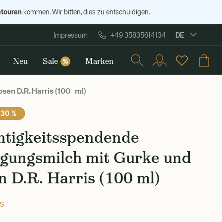
etouren
kommen. Wir bitten, dies zu entschuldigen.
DE
Impressum
+49 35835614134
Neu
Sale
Marken
%
en D.R. Harris (100 ml)
 30 %
htigkeitsspendende
igungsmilch mit Gurke und
 D.R. Harris (100 ml)
is