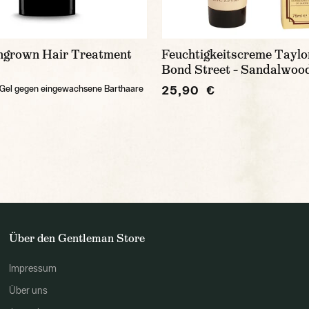
ngrown Hair Treatment
Feuchtigkeitscreme Taylo
Bond Street – Sandalwood
25,90 €
 Gel gegen eingewachsene Barthaare
Über den Gentleman Store
Impressum
Über uns