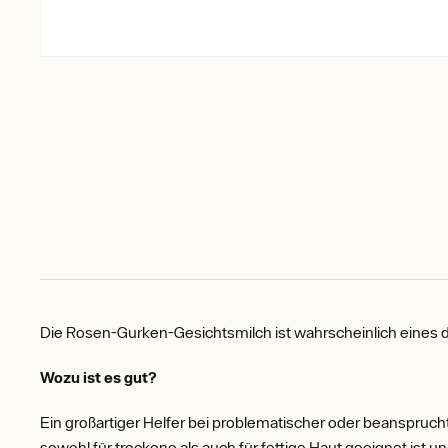
Die Rosen-Gurken-Gesichtsmilch ist wahrscheinlich eines de
Wozu ist es gut?
Ein großartiger Helfer bei problematischer oder beanspruchte
sowohl für trockene als auch für fettige Haut geeignet ist un