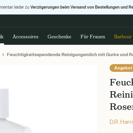
Verzögerungen beim Versand von Bestellungen und R
omentan leider zu
ik
Accessoires
Geschenke
Für Frauen
Barbour
Feuchtigkeitsspendende Reinigungsmilch mit Gurke und Ros
Angebot
Feuc
Rein
Rosen
D.R. Harr