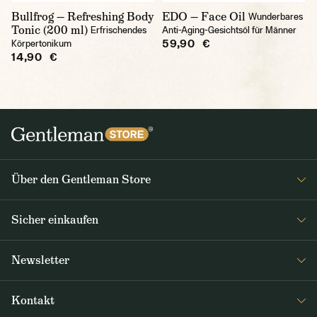
Bullfrog — Refreshing Body
EDO — Face Oil
Wunderbares
Tonic (200 ml)
Erfrischendes
Anti-Aging-Gesichtsöl für Männer
59,90 €
Körpertonikum
14,90 €
Über den Gentleman Store
Impressum
Sicher einkaufen
Über uns
FAQ
Journal
Newsletter
Versand & Zahlung
Erhalten Sie wöchentlich interessante Neuigkeiten aus dem
AGB / Datenschutz
Kontakt
Gentleman Store sowie Nachrichten über neue Produkte und
Rücksendungen und Reklamationen DE / AT