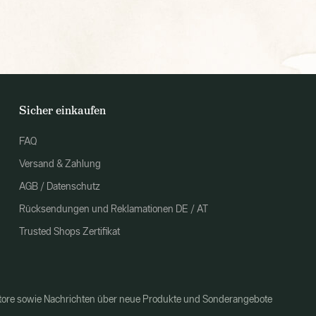
Sicher einkaufen
FAQ
Versand & Zahlung
AGB / Datenschutz
Rücksendungen und Reklamationen DE / AT
Trusted Shops Zertifikat
Store sowie Nachrichten über neue Produkte und Sonderangebote