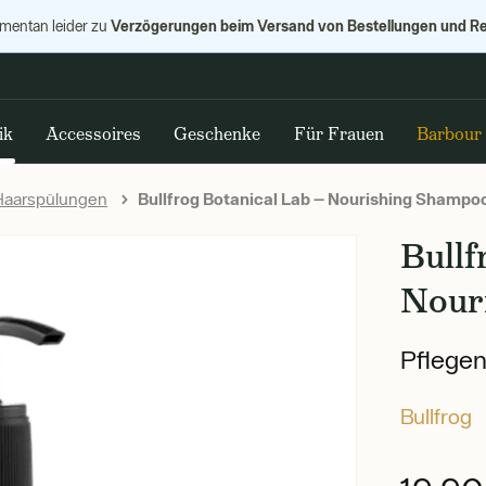
Verzögerungen beim Versand von Bestellungen und R
omentan leider zu
ik
Accessoires
Geschenke
Für Frauen
Barbour
aarspülungen
Bullfrog Botanical Lab — Nourishing Shampo
Bullf
Nour
Pflegen
Bullfrog