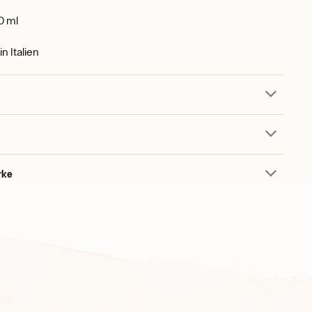
 ml
in Italien
rke