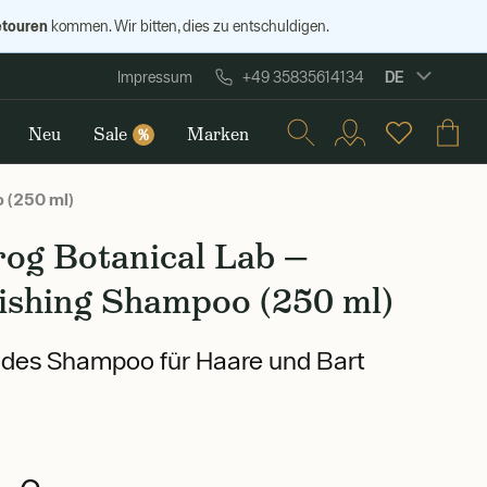
etouren
kommen. Wir bitten, dies zu entschuldigen.
DE
Impressum
+49 35835614134
Neu
Sale
Marken
%
o (250 ml)
rog Botanical Lab —
ishing Shampoo (250 ml)
des Shampoo für Haare und Bart