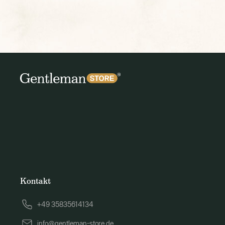
Kontakt
+49 35835614134
info@gentleman-store.de