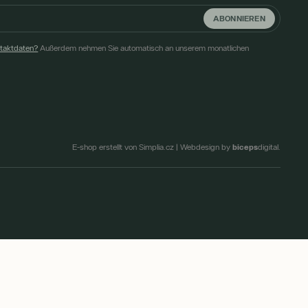
ABONNIEREN
ntaktdaten?
Außerdem nehmen Sie automatisch an unserem monatlichen
biceps
E-shop erstellt von Simplia.cz
|
Webdesign by
digital.