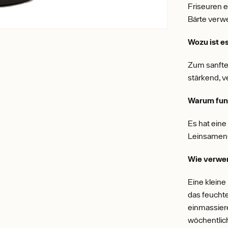
Friseuren e
Bärte verw
Wozu ist e
Zum sanfte
stärkend, v
Warum funk
Es hat eine
Leinsamen-
Wie verwe
Eine klein
das feuchte
einmassier
wöchentlic