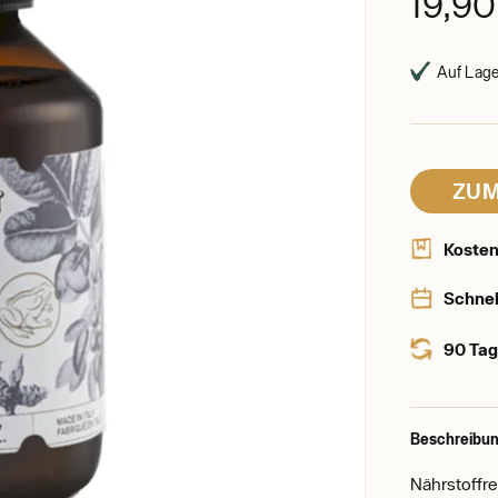
19,9
Auf Lager
ZUM
Kosten
Schnel
90 Tag
Beschreibun
Nährstoffr